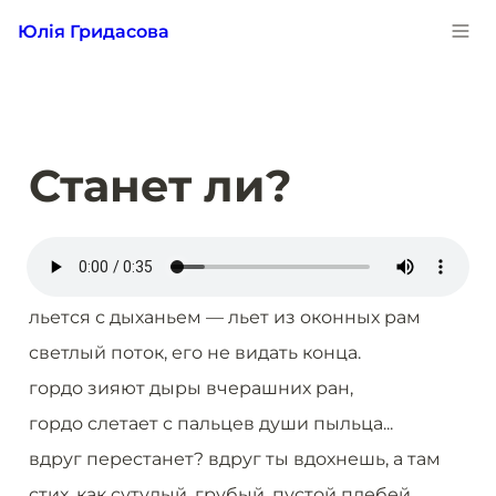
Юлія Гридасова
Станет ли?
льется с дыханьем — льет из оконных рам
светлый поток, его не видать конца.
гордо зияют дыры вчерашних ран,
гордо слетает с пальцев души пыльца...
вдруг перестанет? вдруг ты вдохнешь, а там
стих, как сутулый, грубый, пустой плебей